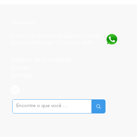
CW Agency
E-mail: atendimento@cwagency.com.br
Contato WhatsApp: (11) 93495-9604
Políticas de Privacidade
Contato
Serviços